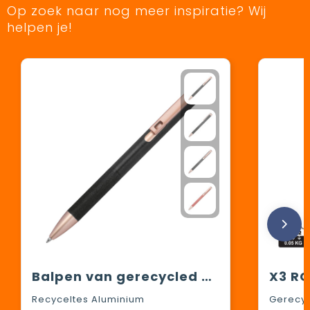
Op zoek naar nog meer inspiratie? Wij
helpen je!
Balpen van gerecycled aluminium
Recyceltes Aluminium
Gerecyc