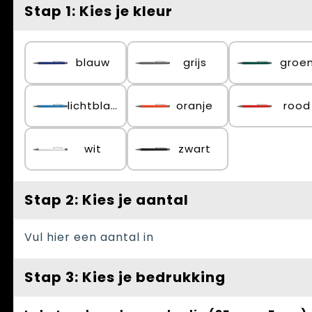
Spellen voor binnen en buiten
Vesten
Stap 1: Kies je kleur
Themapakketten
Bedrijfskleding
blauw
grijs
groe
Veiligheid, Auto en Fiets
Waterflesjes
lichtblauw
oranje
rood
wit
zwart
Stap 2: Kies je aantal
Vul hier een aantal in
Stap 3: Kies je bedrukking