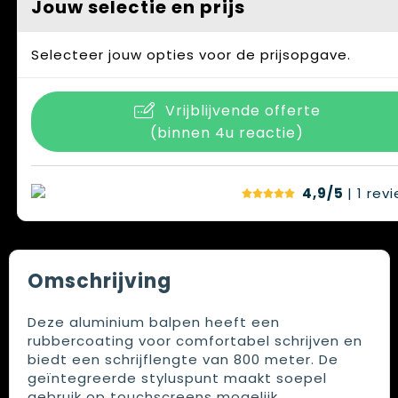
Jouw selectie en prijs
Selecteer jouw opties voor de prijsopgave.
Vrijblijvende offerte
(binnen 4u reactie)
4,9/5
| 1
rev
Omschrijving
Deze aluminium balpen heeft een
rubbercoating voor comfortabel schrijven en
biedt een schrijflengte van 800 meter. De
geïntegreerde styluspunt maakt soepel
gebruik op touchscreens mogelijk.