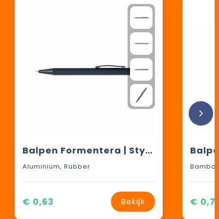
Balpen Formentera | Stylus
Aluminium, Rubber
Bamboo
€ 0,63
€ 0,7
Bekijk