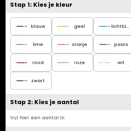
Spellen voor binnen en buiten
Vesten
Stap 1: Kies je kleur
Themapakketten
Bedrijfskleding
blauw
geel
lichtblauw
Veiligheid, Auto en Fiets
Waterflesjes
lime
oranje
paars
rood
roze
wit
zwart
Stap 2: Kies je aantal
Vul hier een aantal in