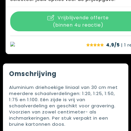
Vrijblijvende offerte
(binnen 4u reactie)
4,9/5
| 1
r
Omschrijving
Aluminium driehoekige liniaal van 30 cm met
meerdere schaalverdelingen: 1:20, 1:25, 1:50,
1:75 en 1:100. Eén zijde is vrij van
schaalverdeling en geschikt voor gravering.
Voorzien van zowel centimeter- als
inchmarkeringen. Per stuk verpakt in een
bruine kartonnen doos.