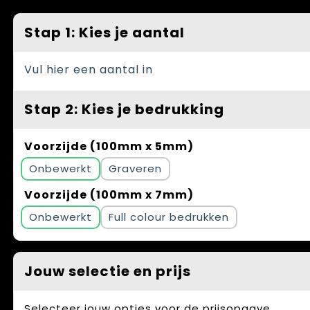
Spellen voor binnen en buiten
Vesten
Stap 1: Kies je aantal
Themapakketten
Bedrijfskleding
Veiligheid, Auto en Fiets
Vul hier een aantal in
Waterflesjes
Stap 2: Kies je bedrukking
Voorzijde (100mm x 5mm)
Onbewerkt
Graveren
Voorzijde (100mm x 7mm)
Onbewerkt
Full colour
Jouw selectie en prijs
Selecteer jouw opties voor de prijsopgave.