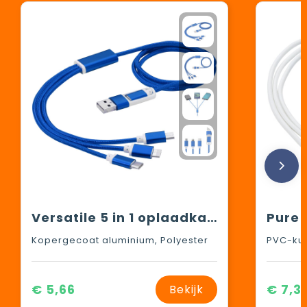
Versatile 5 in 1 oplaadkabel
Kopergecoat aluminium, Polyester
PVC-kun
€ 5,66
€ 7,3
Bekijk