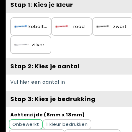
Spellen voor binnen en buiten
Vesten
Stap 1: Kies je kleur
Themapakketten
Bedrijfskleding
kobaltblauw
rood
zwart
Veiligheid, Auto en Fiets
Waterflesjes
zilver
Stap 2: Kies je aantal
Vul hier een aantal in
Stap 3: Kies je bedrukking
Achterzijde (8mm x 18mm)
Onbewerkt
1