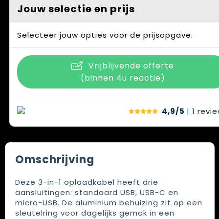
Jouw selectie en prijs
Selecteer jouw opties voor de prijsopgave.
Vrijblijvende offerte
(binnen 4u reactie)
4,9/5
| 1
revi
Omschrijving
Deze 3-in-1 oplaadkabel heeft drie
aansluitingen: standaard USB, USB-C en
micro-USB. De aluminium behuizing zit op een
sleutelring voor dagelijks gemak in een