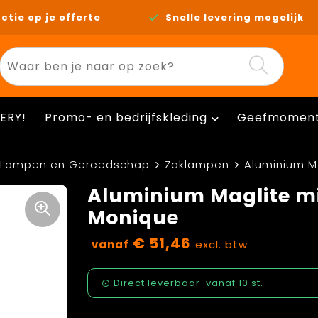
ctie op je offerte
Snelle levering mogelijk
ERY!
Promo- en bedrijfskleding
Geefmomen
Lampen en Gereedschap
Zaklampen
Aluminium M
Aluminium Maglite m
Monique
€ 51,46
vanaf
excl. btw
Direct leverbaar
vanaf
10 st.