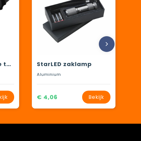
Mears oplaadbare tactische zaklamp van 5 W
StarLED zaklamp
Aluminium
€ 4,06
kijk
Bekijk