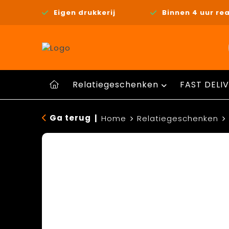
Eigen drukkerij
Binnen 4 uur rea
Relatiegeschenken
FAST DELIV
Ga terug
|
Home
Relatiegeschenken