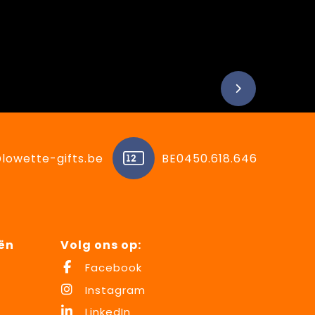
lowette-gifts.be
BE0450.618.646
ën
Volg ons op:
Facebook
Instagram
LinkedIn