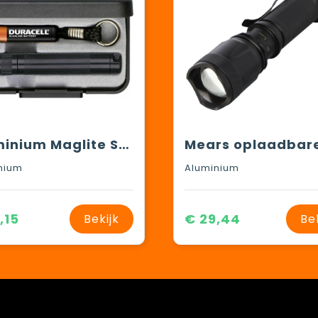
Aluminium Maglite Solitaire zaklamp
nium
Aluminium
,15
€ 29,44
Bekijk
Be