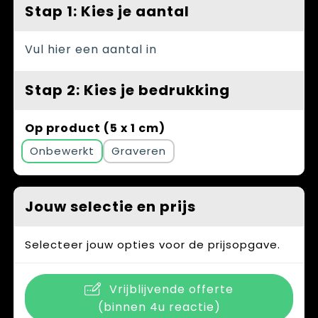
Spellen voor binnen en buiten
Vesten
Stap 1: Kies je aantal
Themapakketten
Bedrijfskleding
Vul hier een aantal in
Veiligheid, Auto en Fiets
Stap 2: Kies je bedrukking
Waterflesjes
Op product (5 x 1 cm)
Onbewerkt
Graveren
Jouw selectie en prijs
Selecteer jouw opties voor de prijsopgave.
Vrijblijvende offerte
(binnen 4u reactie)