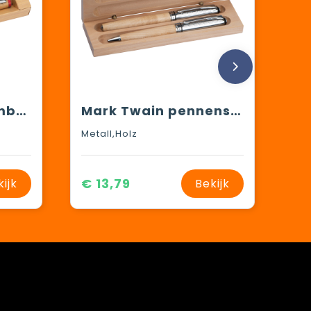
Schrijfset van bamboe
Mark Twain pennenset van hout
Metall,Holz
€ 13,79
kijk
Bekijk