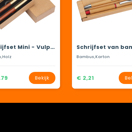
Schrijfset Mini - Vulpen en rollerbal
n,Holz
Bambus,Karton
,79
€ 2,21
Bekijk
Be