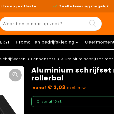
ctie op je offerte
Snelle levering mogelijk
ERY!
Promo- en bedrijfskleding
Geefmomen
Schrijfwaren
Pennensets
Aluminium schrijfset met
Aluminium schrijfset
rollerbal
€ 2,03
vanaf
excl. btw
vanaf
10 st.