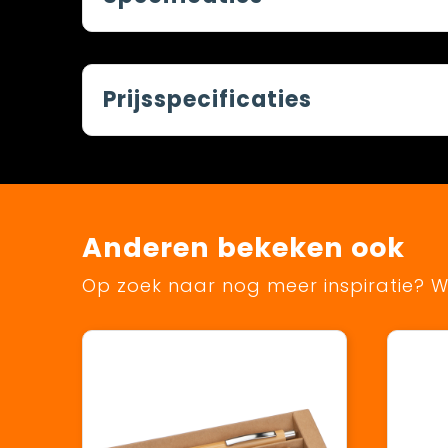
Prijsspecificaties
Anderen bekeken ook
Op zoek naar nog meer inspiratie? Wi