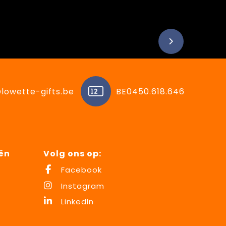
lowette-gifts.be
BE0450.618.646
ën
Volg ons op:
Facebook
Instagram
LinkedIn