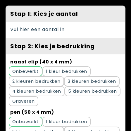
Spellen voor binnen en buiten
Vesten
Stap 1: Kies je aantal
Themapakketten
Bedrijfskleding
Veiligheid, Auto en Fiets
Vul hier een aantal in
Waterflesjes
Stap 2: Kies je bedrukking
naast clip (40 x 4 mm)
Onbewerkt
1
2
3
4
5
Graveren
pen (50 x 4 mm)
Onbewerkt
1