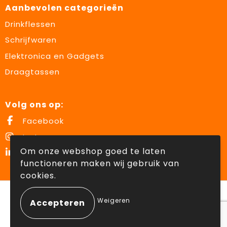
Aanbevolen categorieën
Drinkflessen
Schrijfwaren
Elektronica en Gadgets
Draagtassen
Volg ons op:
Facebook
Instagram
Om onze webshop goed te laten
LinkedIn
functioneren maken wij gebruik van
cookies.
© Copyright Lowette Gifts 2026
Weigeren