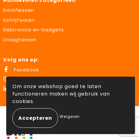
Aanbevolen categorieën
Drinkflessen
Schrijfwaren
Elektronica en Gadgets
Draagtassen
Volg ons op:
Facebook
Instagram
Om onze webshop goed te laten
LinkedIn
functioneren maken wij gebruik van
cookies.
© Copyright Lowette Gifts 2026
Weigeren