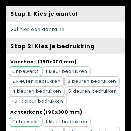
Spellen voor binnen en buiten
Vesten
Stap 1: Kies je aantal
Themapakketten
Bedrijfskleding
Veiligheid, Auto en Fiets
Vul hier een aantal in
Waterflesjes
Stap 2: Kies je bedrukking
Voorkant (190x300 mm)
Onbewerkt
1
2
3
4
5
Full colour
Achterkant (190x300 mm)
Onbewerkt
1