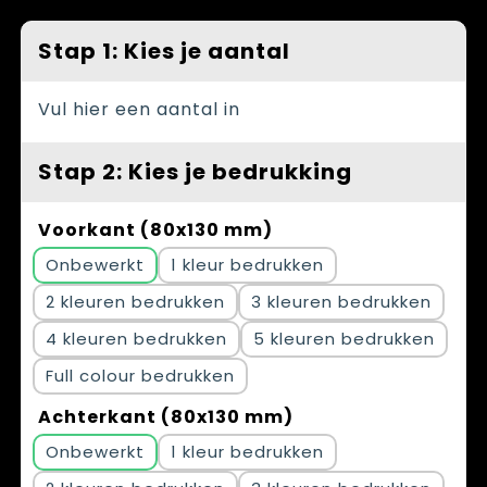
Spellen voor binnen en buiten
Vesten
Stap 1: Kies je aantal
Themapakketten
Bedrijfskleding
Veiligheid, Auto en Fiets
Vul hier een aantal in
Waterflesjes
Stap 2: Kies je bedrukking
Voorkant (80x130 mm)
Onbewerkt
1
2
3
4
5
Full colour
Achterkant (80x130 mm)
Onbewerkt
1