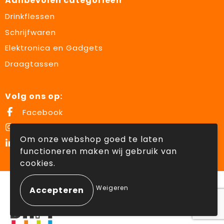
Aanbevolen categorieën
Drinkflessen
Schrijfwaren
Elektronica en Gadgets
Draagtassen
Volg ons op:
Facebook
Instagram
Om onze webshop goed te laten
LinkedIn
functioneren maken wij gebruik van
cookies.
© Copyright Lowette Gifts 2026
Weigeren