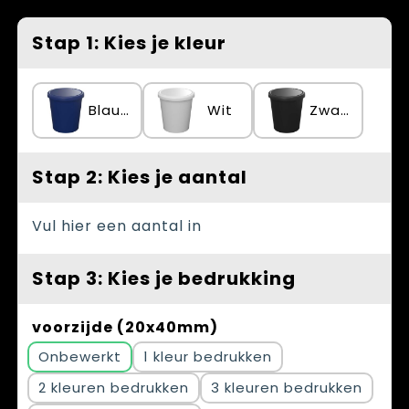
Spellen voor binnen en buiten
Vesten
Stap 1: Kies je kleur
Themapakketten
Bedrijfskleding
Veiligheid, Auto en Fiets
Blauw
Wit
Zwart
Waterflesjes
Stap 2: Kies je aantal
Vul hier een aantal in
Stap 3: Kies je bedrukking
voorzijde (20x40mm)
Onbewerkt
1
2
3