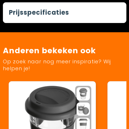
Prijsspecificaties
Anderen bekeken ook
Op zoek naar nog meer inspiratie? Wij
helpen je!