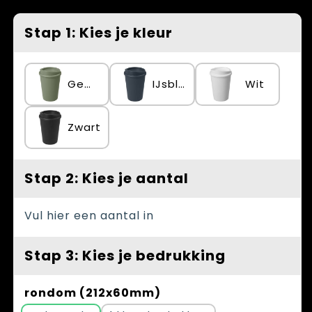
Spellen voor binnen en buiten
Vesten
Stap 1: Kies je kleur
Themapakketten
Bedrijfskleding
Veiligheid, Auto en Fiets
Gemêleerd groen
IJsblauw
Wit
Waterflesjes
Zwart
Stap 2: Kies je aantal
Vul hier een aantal in
Stap 3: Kies je bedrukking
rondom (212x60mm)