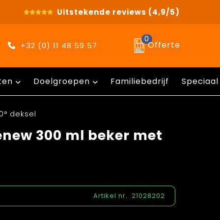
Uitstekende reviews
(4,9/5)
0
Offerte
+32 (0) 11 48 59 57
ten
Doelgroepen
Familiebedrijf
Speciaal
0° deksel
enew 300 ml beker met
Artikel nr.
21028202