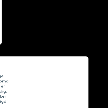
je
aroma
 er
dig,
ker
igd