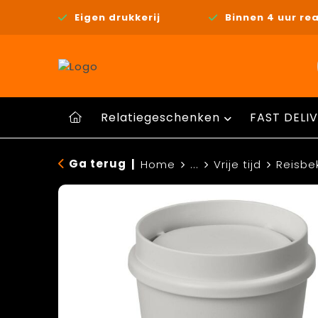
Eigen drukkerij
Binnen 4 uur rea
Relatiegeschenken
FAST DELIV
Ga terug
|
Home
...
Vrije tijd
Reisbe