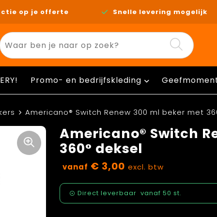
ctie op je offerte
Snelle levering mogelijk
ERY!
Promo- en bedrijfskleding
Geefmomen
kers
Americano® Switch Renew 300 ml beker met 36
Americano® Switch R
360° deksel
€ 3,00
vanaf
excl. btw
Direct leverbaar
vanaf
50 st.