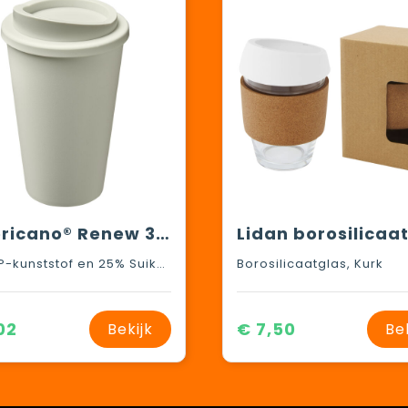
Americano®­­ Renew 350 ml geïsoleerde beker
75% PP-kunststof en 25% Suikerriet-bioplastic
Borosilicaatglas, Kurk
02
€ 7,50
Bekijk
Be