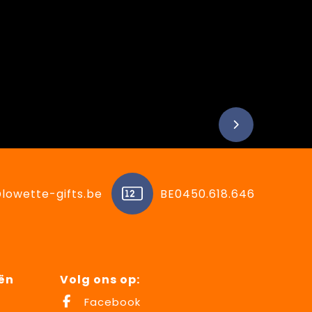
lowette-gifts.be
BE0450.618.646
ën
Volg ons op:
Facebook