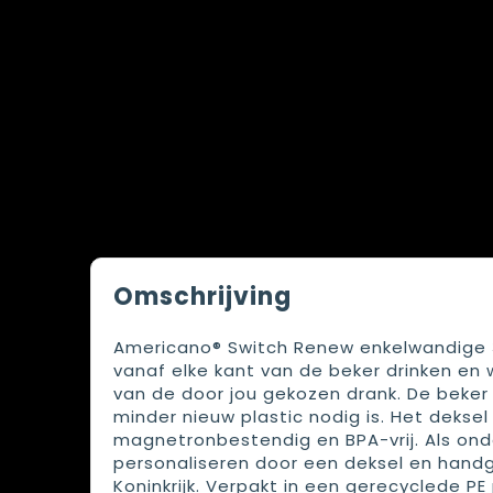
Omschrijving
Americano® Switch Renew enkelwandige 30
vanaf elke kant van de beker drinken en 
van de door jou gekozen drank. De beker 
minder nieuw plastic nodig is. Het deksel
magnetronbestendig en BPA-vrij. Als onde
personaliseren door een deksel en hand
Koninkrijk. Verpakt in een gerecyclede PE 