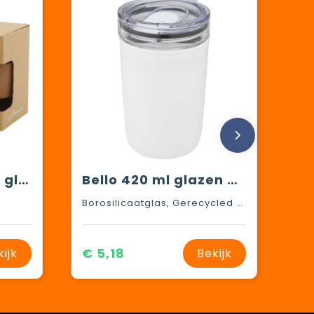
Lidan borosilicaat glazen beker van 360 ml met kurken grip en siliconen deksel
Bello 420 ml glazen beker met buitenwand van gerecycled plastic
Borosilicaatglas, Gerecycled kunststof, AS-kunststof
€ 5,18
kijk
Bekijk