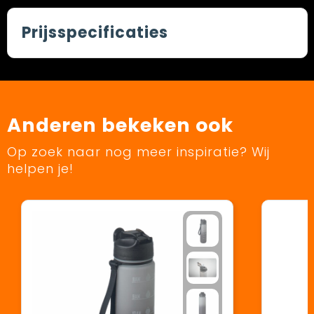
Prijsspecificaties
Anderen bekeken ook
Op zoek naar nog meer inspiratie? Wij
helpen je!