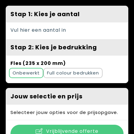
Spellen voor binnen en buiten
Vesten
Stap 1: Kies je aantal
Themapakketten
Bedrijfskleding
Veiligheid, Auto en Fiets
Vul hier een aantal in
Waterflesjes
Stap 2: Kies je bedrukking
Fles (235 x 200 mm)
Onbewerkt
Full colour
Jouw selectie en prijs
Selecteer jouw opties voor de prijsopgave.
Vrijblijvende offerte