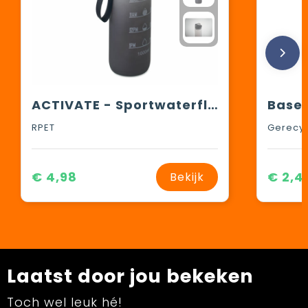
ACTIVATE - Sportwaterfles RPET 1L
RPET
Gerecyc
€ 4,98
€ 2,4
Bekijk
Laatst door jou bekeken
Toch wel leuk hé!