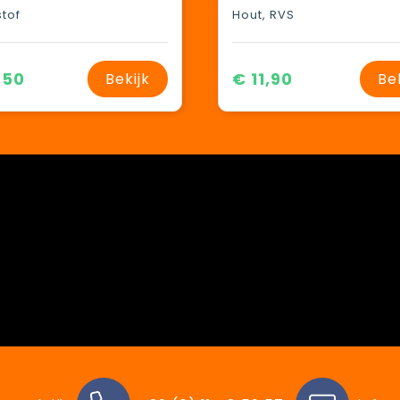
stof
Hout, RVS
,50
€ 11,90
Bekijk
Be