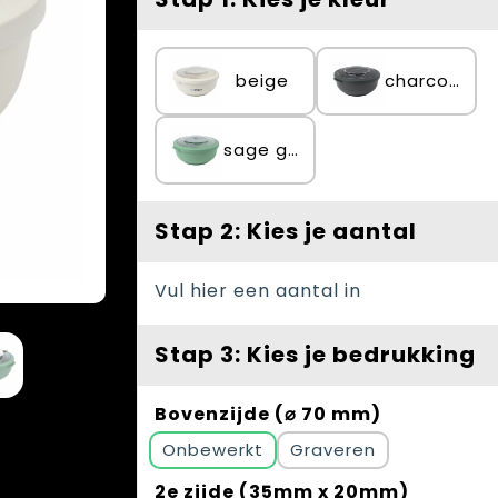
beige
charcoal
sage green
Stap 2: Kies je aantal
Vul hier een aantal in
Stap 3: Kies je bedrukking
Bovenzijde (⌀ 70 mm)
Onbewerkt
Graveren
2e zijde (35mm x 20mm)