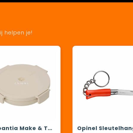
j helpen je!
Brabantia Make & Take Lunchbowl 1L