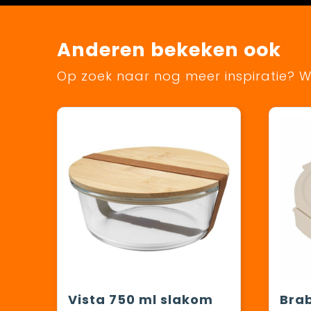
Anderen bekeken ook
Op zoek naar nog meer inspiratie? Wi
Vista 750 ml slakom