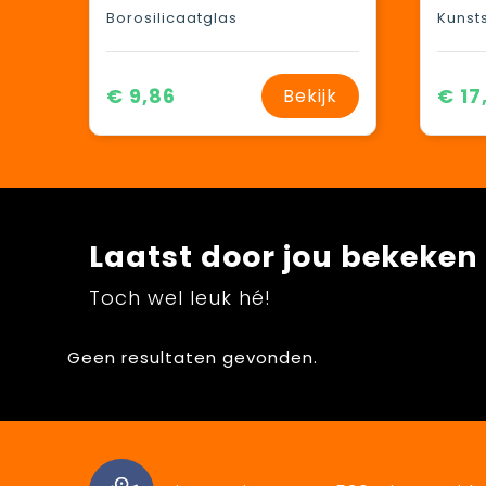
Borosilicaatglas
Kunst
€ 9,86
€ 17
Bekijk
Laatst door jou bekeken
Toch wel leuk hé!
Geen resultaten gevonden.