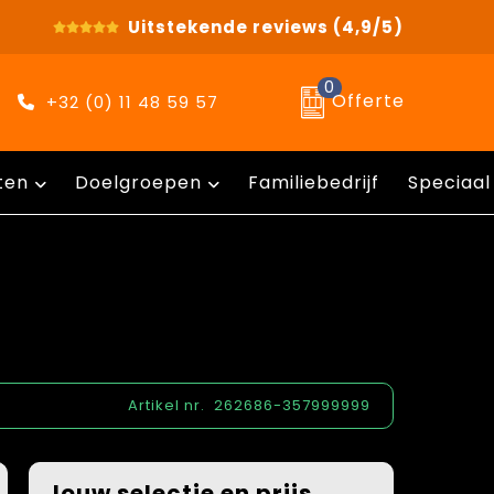
Uitstekende reviews
(4,9/5)
0
Offerte
+32 (0) 11 48 59 57
ten
Doelgroepen
Familiebedrijf
Speciaal
Artikel nr.
262686-357999999
Jouw selectie en prijs