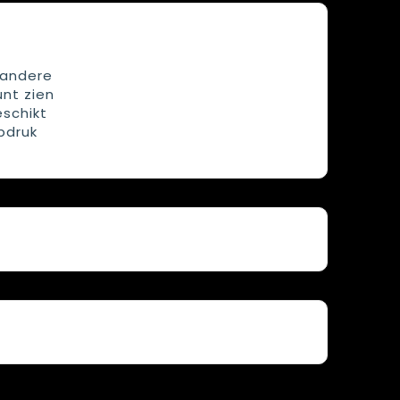
 andere
unt zien
eschikt
pdruk