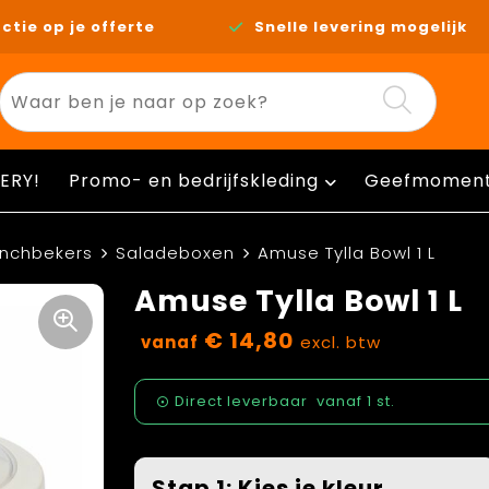
ctie op je offerte
Snelle levering mogelijk
ERY!
Promo- en bedrijfskleding
Geefmomen
unchbekers
Saladeboxen
Amuse Tylla Bowl 1 L
Amuse Tylla Bowl 1 L
€ 14,80
vanaf
excl. btw
Direct leverbaar
vanaf
1 st.
Stap 1: Kies je kleur