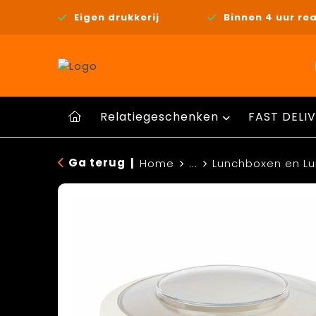
Eigen drukkerij
Binnen 4 uur rea
Relatiegeschenken
FAST DELIV
Ga terug
|
Home
...
Lunchboxen en L