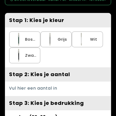
Spellen voor binnen en buiten
Vesten
Themapakketten
Bedrijfskleding
Stap 1: Kies je kleur
Veiligheid, Auto en Fiets
Waterflesjes
Bosgroen
Grijs
Wit
Zwart
Stap 2: Kies je aantal
Vul hier een aantal in
Stap 3: Kies je bedrukking