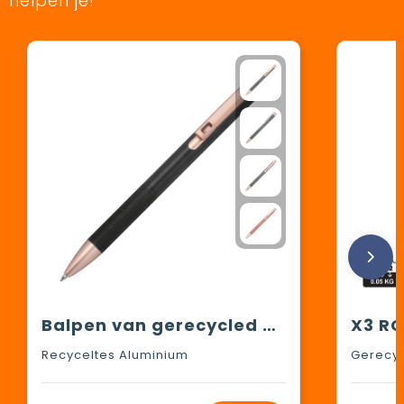
helpen je!
Balpen van gerecycled aluminium
Recyceltes Aluminium
Gerecyc