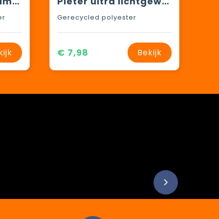
Sophie Muval sublimatie strandhanddoek 180x100 cm, 350 gr/m²
Pieter ultra lichtgewicht en sneldrogende handdoek van gerecycled PET 130 x 80 cm
er
Gerecycled polyester
€ 7,98
kijk
Bekijk