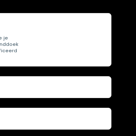
 je
handdoek
ficeerd