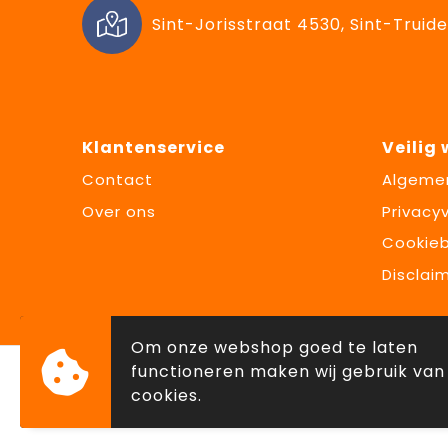
Sint-Jorisstraat 4530, Sint-Truide
Klantenservice
Veilig
Contact
Algeme
Over ons
Privacyv
Cookieb
Disclai
Om onze webshop goed te laten
functioneren maken wij gebruik van
cookies.
© Copyright Lowette Gifts 2026