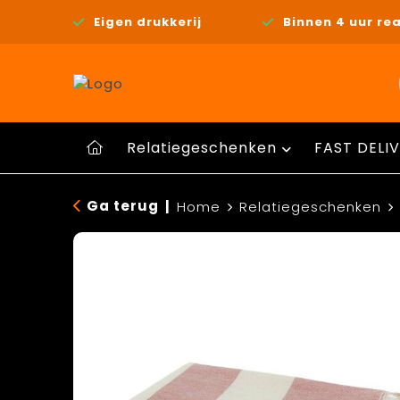
Eigen drukkerij
Binnen 4 uur rea
Relatiegeschenken
FAST DELIV
Ga terug
|
Home
Relatiegeschenken