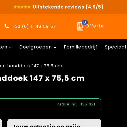
Uitstekende reviews
(4,9/5)
0
Offerte
+32 (0) 11 48 59 57
ten
Doelgroepen
Familiebedrijf
Speciaal
m handdoek 147 x 75,5 cm
doek 147 x 75,5 cm
Artikel nr.
11351021
Jouw selectie en prijs