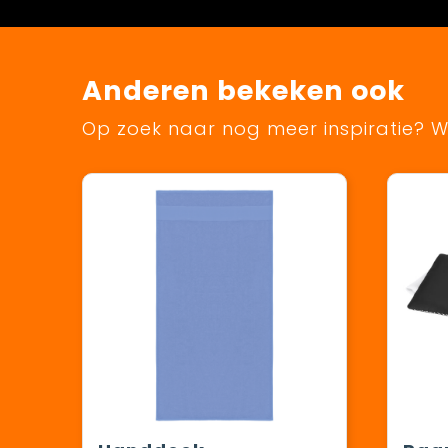
Anderen bekeken ook
Op zoek naar nog meer inspiratie? Wi