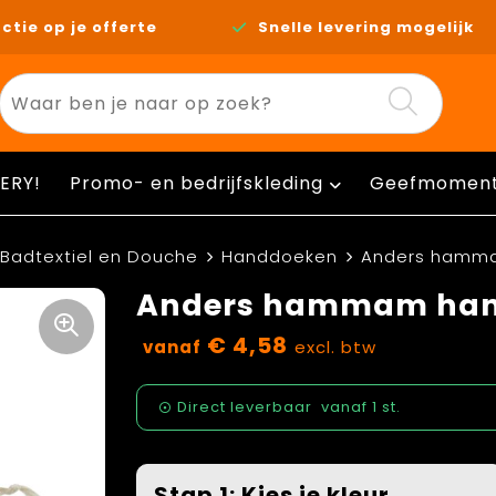
ctie op je offerte
Snelle levering mogelijk
ERY!
Promo- en bedrijfskleding
Geefmomen
Badtextiel en Douche
Handdoeken
Anders hamma
Anders hammam hand
€ 4,58
vanaf
excl. btw
Direct leverbaar
vanaf
1 st.
Stap 1: Kies je kleur