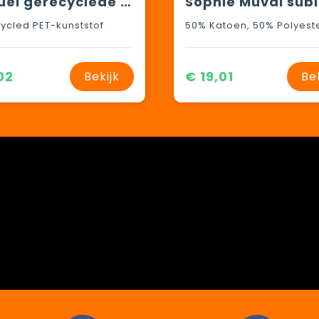
Raquel gerecyclede PET sport koelhanddoek in een pouch 80 x 30 cm
ycled PET-kunststof
50% Katoen, 50% Polyest
02
€ 19,01
Bekijk
Be