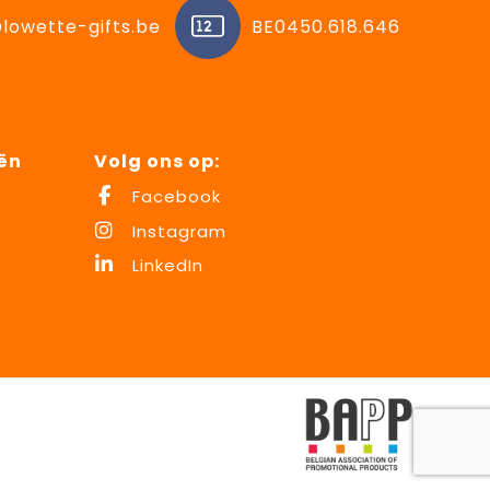
lowette-gifts.be
BE0450.618.646
ën
Volg ons op:
Facebook
Instagram
LinkedIn