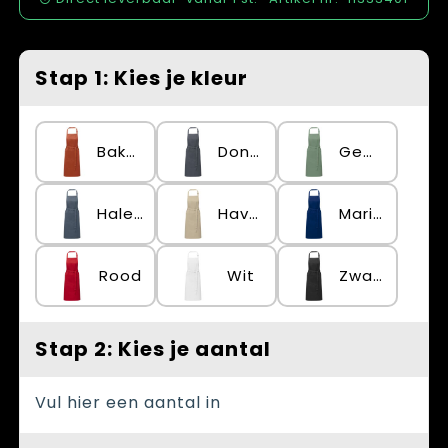
Spellen voor binnen en buiten
Vesten
Themapakketten
Bedrijfskleding
Stap 1: Kies je kleur
Veiligheid, Auto en Fiets
Waterflesjes
Baksteen
Donkergrijs
Gemêleerd groen
Hale blauw
Havermout
Marineblauw
Rood
Wit
Zwart
Stap 2: Kies je aantal
Vul hier een aantal in