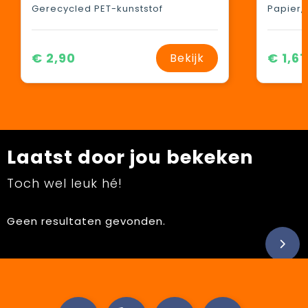
Gerecycled PET-kunststof
Papier, 
€ 2,90
€ 1,61
Bekijk
Laatst door jou bekeken
Toch wel leuk hé!
Geen resultaten gevonden.