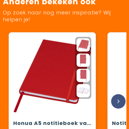
Anderen bekeken ook
Op zoek naar nog meer inspiratie? Wij
helpen je!
Honua A5 notitieboek van gerecycled papier met gerecyclede PET cover