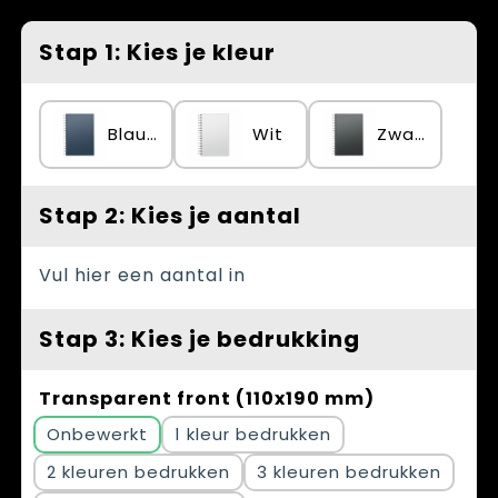
Spellen voor binnen en buiten
Vesten
Stap 1: Kies je kleur
Themapakketten
Bedrijfskleding
Veiligheid, Auto en Fiets
Blauw
Wit
Zwart
Waterflesjes
Stap 2: Kies je aantal
Vul hier een aantal in
Stap 3: Kies je bedrukking
Transparent front (110x190 mm)
Onbewerkt
1
2
3