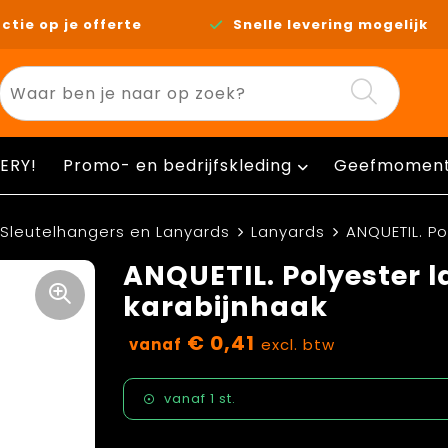
ctie op je offerte
Snelle levering mogelijk
ERY!
Promo- en bedrijfskleding
Geefmomen
Sleutelhangers en Lanyards
Lanyards
ANQUETIL. P
ANQUETIL. Polyester 
karabijnhaak
€ 0,41
vanaf
excl. btw
vanaf
1 st.