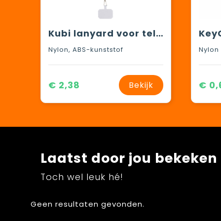
Kubi lanyard voor telefoon
Key
Nylon, ABS-kunststof
Nylon
€ 2,38
€ 0,
Bekijk
Laatst door jou bekeken
Toch wel leuk hé!
Geen resultaten gevonden.