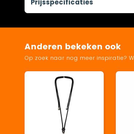
Prijsspecificaties
Anderen bekeken ook
Op zoek naar nog meer inspiratie? Wi