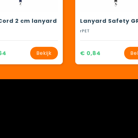
Cord 2 cm lanyard
rPET
64
€ 0,84
Bekijk
Be