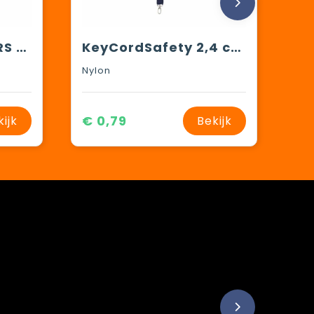
Lanyard Safety GRS RPET 2 cm keycord
KeyCordSafety 2,4 cm lanyard
Nylon
€ 0,79
kijk
Bekijk