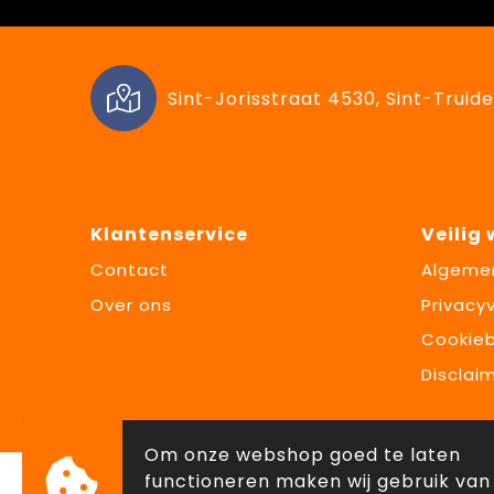
Sint-Jorisstraat 4530, Sint-Truide
Klantenservice
Veilig
Contact
Algeme
Over ons
Privacyv
Cookieb
Disclai
Om onze webshop goed te laten
functioneren maken wij gebruik van