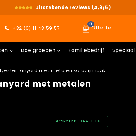
Uitstekende reviews
(4,9/5)
0
Offerte
+32 (0) 11 48 59 57
ten
Doelgroepen
Familiebedrijf
Speciaal
olyester lanyard met metalen karabijnhaak
lanyard met metalen
Artikel nr.
94401-103