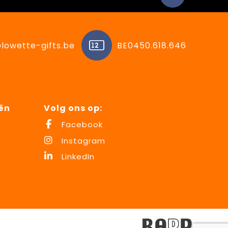
lowette-gifts.be
BE0450.618.646
ën
Volg ons op:
Facebook
Instagram
LinkedIn