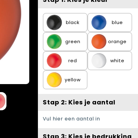
black
blue
green
orange
red
white
yellow
Stap 2: Kies je aantal
Vul hier een aantal in
Stap 3: Kies je bedrukking