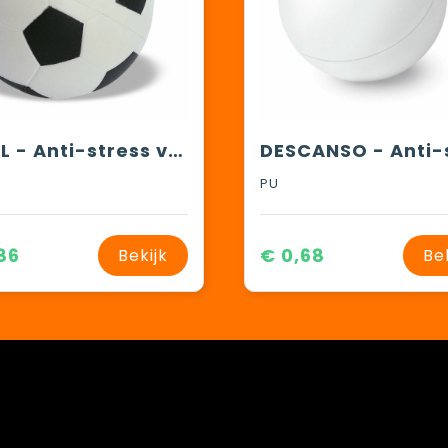
GOAL - Anti-stress voetbal
PU
86
€ 0,68
Bekijk
Be