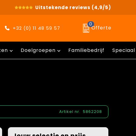
Uitstekende reviews
(4,9/5)
0
Offerte
+32 (0) 11 48 59 57
ten
Doelgroepen
Familiebedrijf
Speciaal
Artikel nr.
5862208
Jouw selectie en prijs