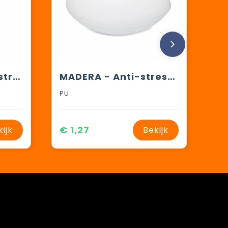
DESCANSO - Anti-stress bal
MADERA - Anti-stress, rugbybal
PU
€ 1,27
kijk
Bekijk