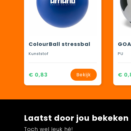
ColourBall stressbal
Kunststof
PU
€ 0,83
€ 0,
Bekijk
Laatst door jou bekeken
Toch wel leuk hé!