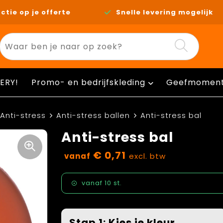
ctie op je offerte
Snelle levering mogelijk
ERY!
Promo- en bedrijfskleding
Geefmomen
Anti-stress
Anti-stress ballen
Anti-stress bal
Anti-stress bal
€ 0,71
vanaf
excl. btw
vanaf
10 st.
Stap 1: Kies je kleur