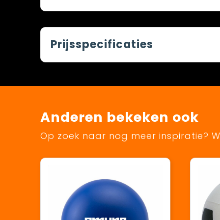
Prijsspecificaties
Anderen bekeken ook
Op zoek naar nog meer inspiratie? Wi