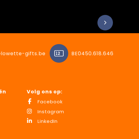
lowette-gifts.be
BE0450.618.646
ën
Volg ons op:
Facebook
Instagram
LinkedIn