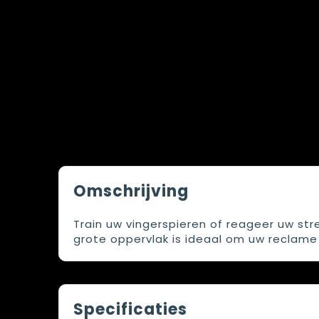
Omschrijving
Train uw vingerspieren of reageer uw st
grote oppervlak is ideaal om uw reclame
Specificaties