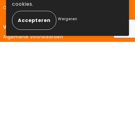
cookies.
Over ons
Weigeren
Veilig winkelen
Algemene voorwaarden
Privacyverklaring
Cookiebeleid
Disclaimer
Aanbevolen categorieën
Drinkflessen
Schrijfwaren
Elektronica en Gadgets
Draagtassen