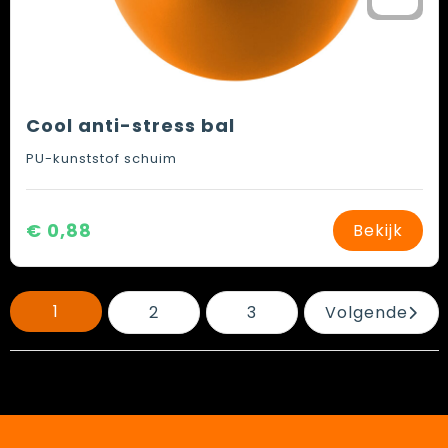
Cool anti-stress bal
PU-kunststof schuim
€ 0,88
Bekijk
1
2
3
Volgende