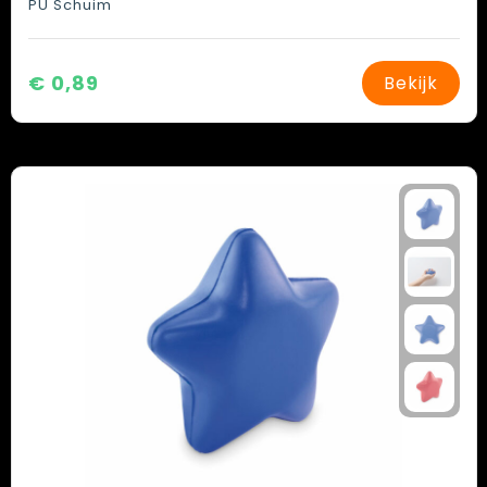
PU Schuim
€ 0,89
Bekijk