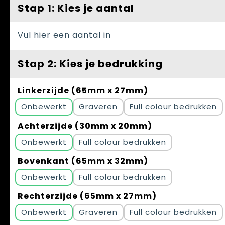
Spellen voor binnen en buiten
Vesten
Stap 1: Kies je aantal
Themapakketten
Bedrijfskleding
Vul hier een aantal in
Veiligheid, Auto en Fiets
Stap 2: Kies je bedrukking
Waterflesjes
Linkerzijde (65mm x 27mm)
Onbewerkt
Graveren
Full colour
Achterzijde (30mm x 20mm)
Onbewerkt
Full colour
Bovenkant (65mm x 32mm)
Onbewerkt
Full colour
Rechterzijde (65mm x 27mm)
Onbewerkt
Graveren
Full colour