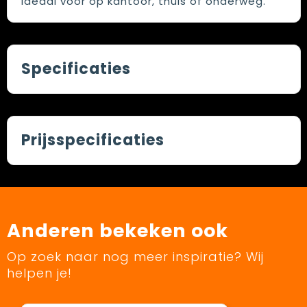
Ideaal voor op kantoor, thuis of onderweg.
Specificaties
Prijsspecificaties
Anderen bekeken ook
Op zoek naar nog meer inspiratie? Wij
helpen je!