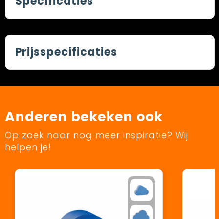
Specificaties
Prijsspecificaties
Anderen bekeken ook
Op zoek naar nog meer inspiratie? Wij
helpen je!