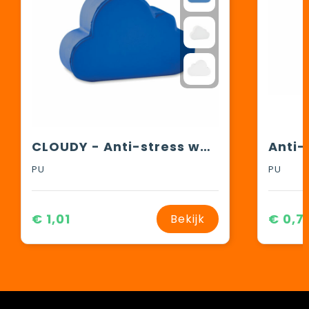
CLOUDY - Anti-stress wolkvorm
Anti-
PU
PU
€ 1,01
€ 0,7
Bekijk