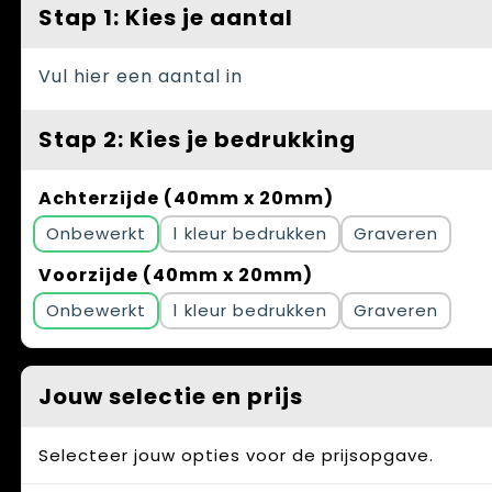
Spellen voor binnen en buiten
Vesten
Stap 1: Kies je aantal
Themapakketten
Bedrijfskleding
Vul hier een aantal in
Veiligheid, Auto en Fiets
Stap 2: Kies je bedrukking
Waterflesjes
Achterzijde (40mm x 20mm)
Onbewerkt
1
Graveren
Voorzijde (40mm x 20mm)
Onbewerkt
1
Graveren
Jouw selectie en prijs
Selecteer jouw opties voor de prijsopgave.