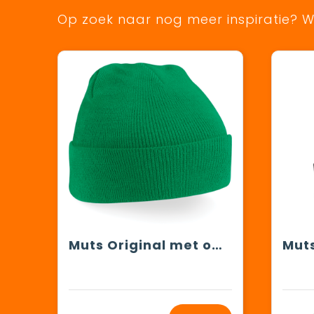
Op zoek naar nog meer inspiratie? Wi
Muts Original met omslag
Mut