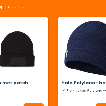
j helpen je!
s met patch
Hale Polylana® be