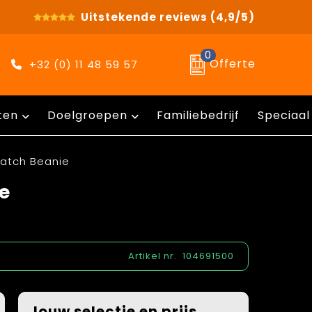
Uitstekende reviews
(4,9/5)
0
Offerte
+32 (0) 11 48 59 57
ten
Doelgroepen
Familiebedrijf
Speciaal
Patch Beanie
e
Artikel nr.
104691500
Jouw selectie en prijs