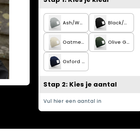
Ash/White
Black/White
Oatmeal/White
Olive Green/White
Oxford Navy/White
Stap 2: Kies je aantal
Vul hier een aantal in