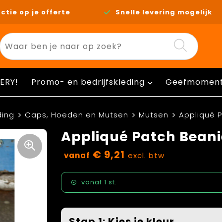
ctie op je offerte
Snelle levering mogelijk
ERY!
Promo- en bedrijfskleding
Geefmomen
ding
Caps, Hoeden en Mutsen
Mutsen
Appliqué 
Appliqué Patch Beani
€ 9,21
vanaf
excl. btw
vanaf
1 st.
Stap 1: Kies je kleur