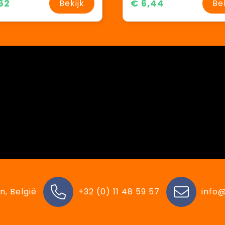
62
€ 6,44
Bekijk
Be
n, België
+32 (0) 11 48 59 57
info@