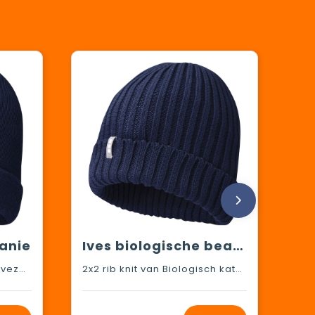
anie
Ives biologische beanie
1x1 Rib knit van Polylana®-vezel Acryl, 12 gauge
2x2 rib knit van Biologisch katoen, 7 gauge