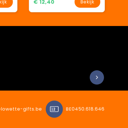
€ 12,40
kijk
Bekijk
lowette-gifts.be
BE0450.618.646