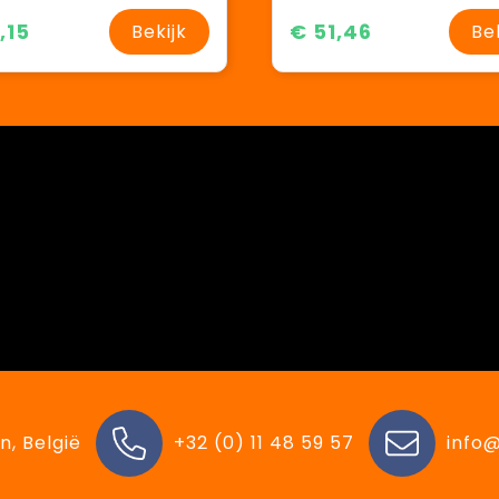
,15
€ 51,46
Bekijk
Be
n, België
+32 (0) 11 48 59 57
info@