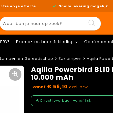
ctie op je offerte
Snelle levering mogelijk
ERY!
Promo- en bedrijfskleding
Geefmomen
Lampen en Gereedschap
Zaklampen
Aqiila Powe
Aqiila Powerbird BL1
10.000 mAh
€ 56,10
vanaf
excl. btw
Direct leverbaar
vanaf
1 st.