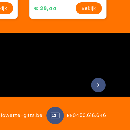
€ 29,44
kijk
Bekijk
lowette-gifts.be
BE0450.618.646