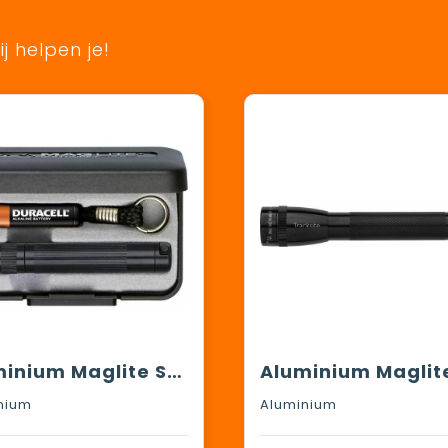
j helpen je!
Aluminium Maglite Solitaire zaklamp
nium
Aluminium