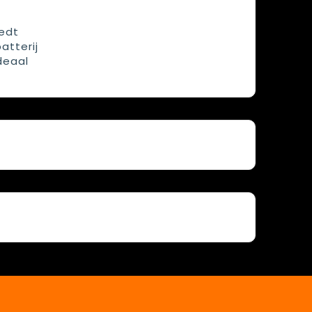
iedt
atterij
deaal