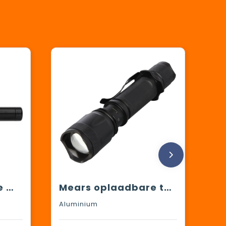
Aluminium Maglite mini AA zaklamp Monique
Mears oplaadbare tactische zaklamp van 5 W
Aluminium