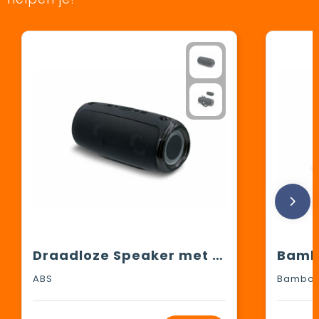
Draadloze Speaker met schouderband 20W
Bamb
ABS
Bamboo,