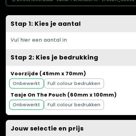
Spellen voor binnen en buiten
Vesten
Themapakketten
Bedrijfskleding
Stap 1: Kies je aantal
Veiligheid, Auto en Fiets
Vul hier een aantal in
Waterflesjes
Stap 2: Kies je bedrukking
Voorzijde (45mm x 70mm)
Onbewerkt
Full colour
Tasje On The Pouch (60mm x 100mm)
Onbewerkt
Full colour
Jouw selectie en prijs