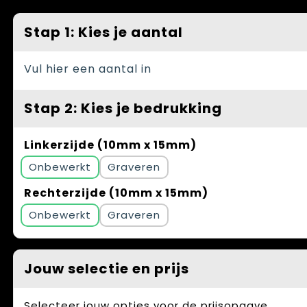
Spellen voor binnen en buiten
Vesten
Stap 1: Kies je aantal
Themapakketten
Bedrijfskleding
Veiligheid, Auto en Fiets
Vul hier een aantal in
Waterflesjes
Stap 2: Kies je bedrukking
Linkerzijde (10mm x 15mm)
Onbewerkt
Graveren
Rechterzijde (10mm x 15mm)
Onbewerkt
Graveren
Jouw selectie en prijs
Selecteer jouw opties voor de prijsopgave.