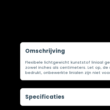
Omschrijving
Flexibele lichtgewicht kunststof liniaal
zowel inches als centimeters. Let op, d
bedrukt, onbewerkte linialen zijn niet vo
Specificaties