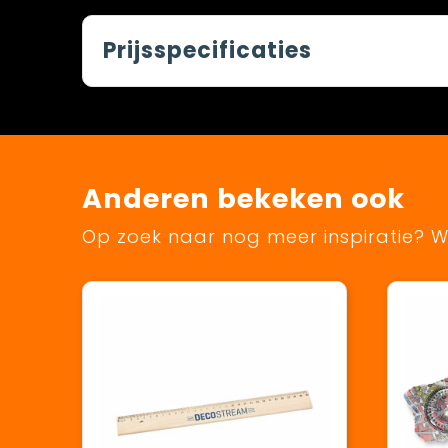
Prijsspecificaties
Anderen bekeken ook
Op zoek naar nog meer inspiratie? Wi