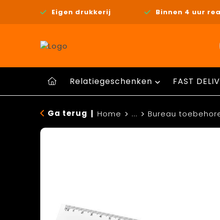
Eigen drukkerij
Binnen 4 uur rea
Relatiegeschenken
FAST DELIV
Ga terug
|
Home
...
Bureau toebehor