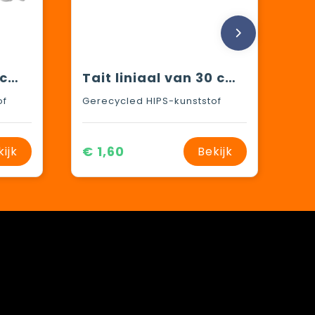
Tait liniaal van 15 cm in de vorm van een vrachtwagen van gerecycled plastic
Tait liniaal van 30 cm in de vorm van een vrachtwagen van gerecycled plastic
of
Gerecycled HIPS-kunststof
€ 1,60
kijk
Bekijk