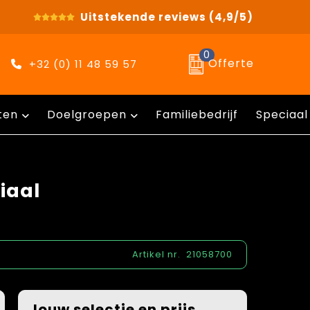
Uitstekende reviews
(4,9/5)
0
Offerte
+32 (0) 11 48 59 57
ten
Doelgroepen
Familiebedrijf
Speciaal
niaal
Artikel nr.
21058700
Jouw selectie en prijs