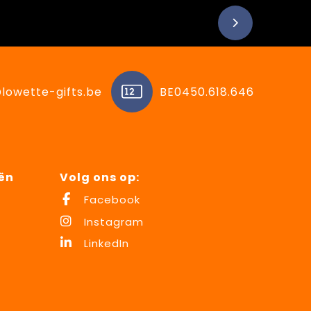
lowette-gifts.be
BE0450.618.646
ën
Volg ons op:
Facebook
Instagram
LinkedIn