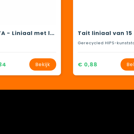
LASTA - Liniaal met loep
Gerecycled HIPS-kunstst
34
€ 0,88
Bekijk
Be