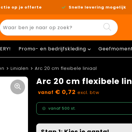
ctie op je offerte
Snelle levering mogelijk
ERY!
Promo- en bedrijfskleding
Geefmomen
en
Linialen
Arc 20 cm flexibele liniaal
Arc 20 cm flexibele li
€ 0,72
vanaf
excl. btw
vanaf
500 st.
Stap 1: Kies je aantal