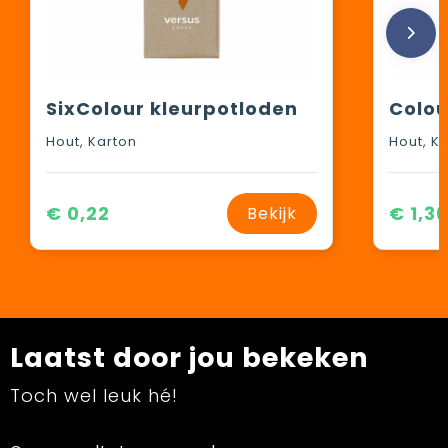
SixColour kleurpotloden
Hout, Karton
Hout, Ku
€ 0,22
€ 1,36
Bekijk
Laatst door jou bekeken
Toch wel leuk hé!