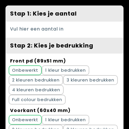
Spellen voor binnen en buiten
Vesten
Stap 1: Kies je aantal
Themapakketten
Bedrijfskleding
Veiligheid, Auto en Fiets
Vul hier een aantal in
Waterflesjes
Stap 2: Kies je bedrukking
Front pd (89x51 mm)
Onbewerkt
1
2
3
4
Full colour
Voorkant (60x40 mm)
Onbewerkt
1