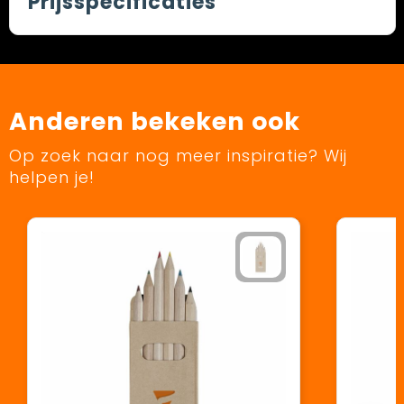
Prijsspecificaties
Anderen bekeken ook
Op zoek naar nog meer inspiratie? Wij
helpen je!