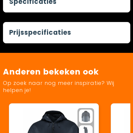
Specificaties
Prijsspecificaties
Anderen bekeken ook
Op zoek naar nog meer inspiratie? Wij
helpen je!