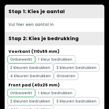
Spellen voor binnen en buiten
Vesten
Stap 1: Kies je aantal
Themapakketten
Bedrijfskleding
Veiligheid, Auto en Fiets
Vul hier een aantal in
Waterflesjes
Stap 2: Kies je bedrukking
Voorkant (110x55 mm)
Onbewerkt
1
2
3
4
Graveren
Front pad (40x25 mm)
Onbewerkt
1
2
3