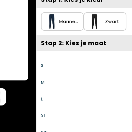
Marineblauw
Zwart
Stap 2: Kies je maat
S
M
L
XL