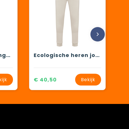
Ecologische joggingbroek
Ecologische heren joggingbroek
€ 40,50
kijk
Bekijk