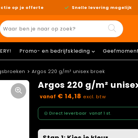
ctie op je offerte
Snelle levering mogelijk
ERY!
Promo- en bedrijfskleding
Geefmomen
ngsbroeken
Argos 220 g/m² unisex broek
Argos 220 g/m² unise
€ 14,18
vanaf
excl. btw
Direct leverbaar
vanaf
1 st.
Stap 1: Kies je kleur