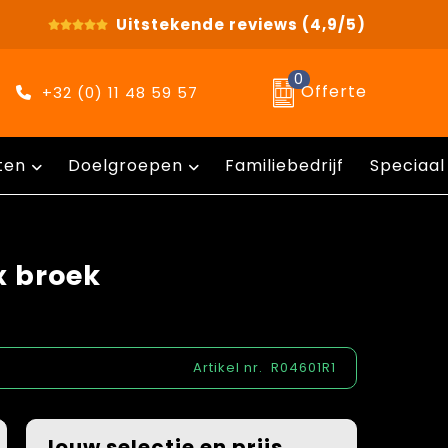
Uitstekende reviews
(4,9/5)
0
Offerte
+32 (0) 11 48 59 57
ten
Doelgroepen
Familiebedrijf
Speciaal
x broek
Artikel nr.
R04601R1
Jouw selectie en prijs