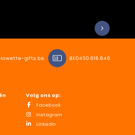
lowette-gifts.be
BE0450.618.646
ën
Volg ons op:
Facebook
Instagram
LinkedIn