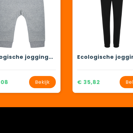
Ecologische joggingbroek voor kinderen
,08
€ 35,82
Bekijk
Be