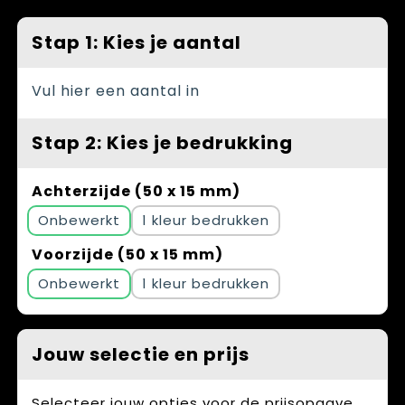
Spellen voor binnen en buiten
Vesten
Stap 1: Kies je aantal
Themapakketten
Bedrijfskleding
Veiligheid, Auto en Fiets
Vul hier een aantal in
Waterflesjes
Stap 2: Kies je bedrukking
Achterzijde (50 x 15 mm)
Onbewerkt
1
Voorzijde (50 x 15 mm)
Onbewerkt
1
Jouw selectie en prijs
Selecteer jouw opties voor de prijsopgave.