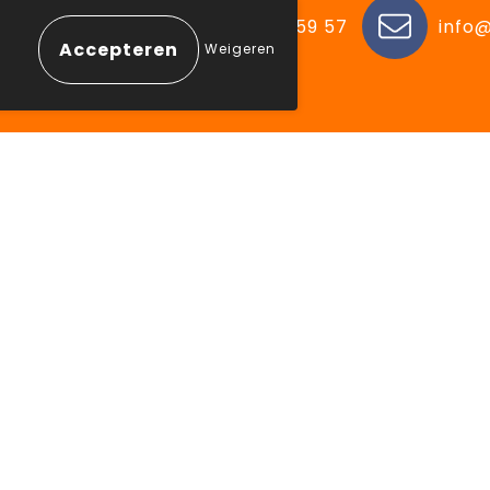
n, België
+32 (0) 11 48 59 57
info@
Weigeren
 winkelen
Aanbevolen categorie
ne voorwaarden
Drinkflessen
erklaring
Schrijfwaren
eleid
Elektronica en Gadgets
mer
Draagtassen