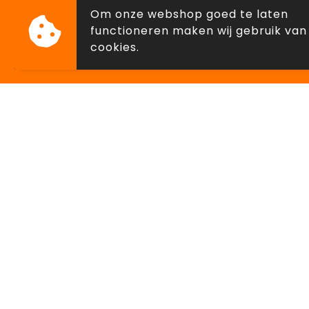
Om onze webshop goed te laten
Sint-Jorisstraat 4530, Sint-Truide
functioneren maken wij gebruik van
cookies.
Klantenservice
Veilig
Contact
Algeme
Over ons
Privacyv
Cookieb
Disclai
© Copyright Lowette Gifts 2026