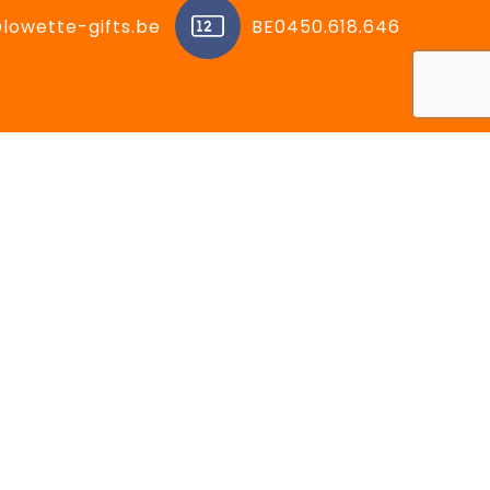
lowette-gifts.be
BE0450.618.646
ën
Volg ons op:
Facebook
Instagram
LinkedIn