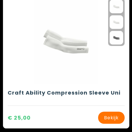
Spellen voor binnen en buiten
Vesten
Themapakketten
Bedrijfskleding
Veiligheid, Auto en Fiets
Waterflesjes
Craft Ability Compression Sleeve Uni
€ 25,00
Bekijk