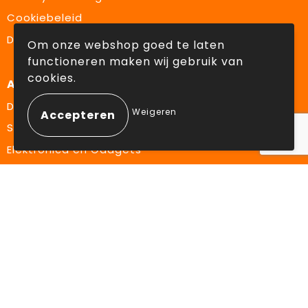
Cookiebeleid
Disclaimer
Om onze webshop goed te laten
functioneren maken wij gebruik van
cookies.
Aanbevolen categorieën
Drinkflessen
Weigeren
Schrijfwaren
Elektronica en Gadgets
Draagtassen
Volg ons op:
Facebook
Instagram
LinkedIn