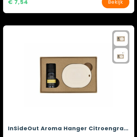
€ 7,54
Bekijk
InSideOut Aroma Hanger Citroengras oil 10 ml