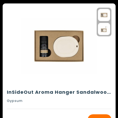
InSideOut Aroma Hanger Sandalwood oil 10 ml
Gypsum