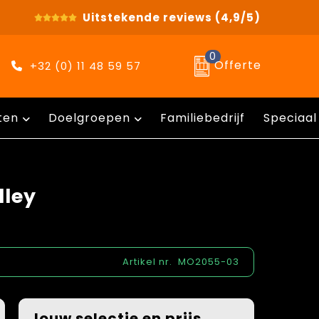
Uitstekende reviews
(4,9/5)
0
Offerte
+32 (0) 11 48 59 57
ten
Doelgroepen
Familiebedrijf
Speciaal
lley
Artikel nr.
MO2055-03
Jouw selectie en prijs