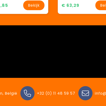
,85
€ 63,29
Bekijk
Be
n, België
+32 (0) 11 48 59 57
info@