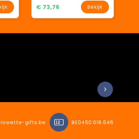
€ 73,76
kijk
Bekijk
lowette-gifts.be
BE0450.618.646