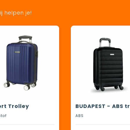
j helpen je!
rt Trolley
stof
ABS