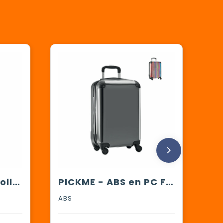
BUDAPEST - ABS trolley, 20 inch
PICKME - ABS en PC Foto trolley
ABS