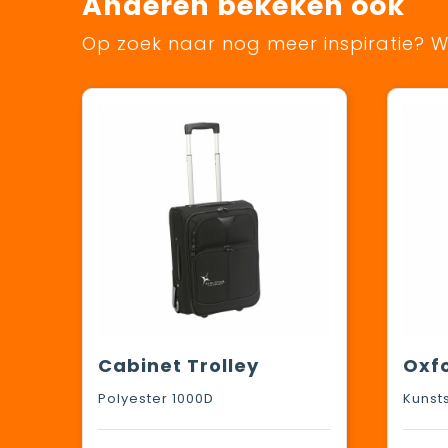
Anderen bekeken ook
Op zoek naar nog meer inspiratie? Wi
Cabinet Trolley
Oxfo
Polyester 1000D
Kunst