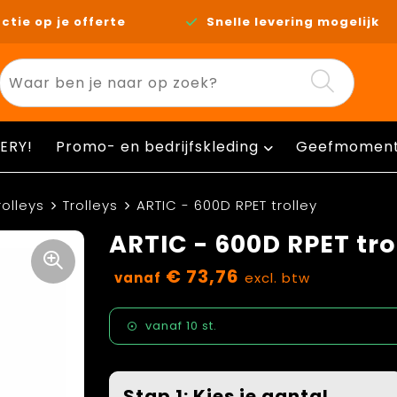
ctie op je offerte
Snelle levering mogelijk
ERY!
Promo- en bedrijfskleding
Geefmomen
rolleys
Trolleys
ARTIC - 600D RPET trolley
ARTIC - 600D RPET tro
€ 73,76
vanaf
excl. btw
vanaf
10 st.
Stap 1: Kies je aantal