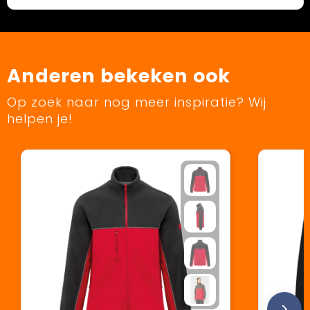
Anderen bekeken ook
Op zoek naar nog meer inspiratie? Wij
helpen je!