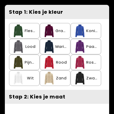
Spellen voor binnen en buiten
Vesten
Stap 1: Kies je kleur
Themapakketten
Bedrijfskleding
Veiligheid, Auto en Fiets
Flessengroen
Granaat
Koningsblauw
Waterflesjes
Lood
Marineblauw
Paars
Pijnboomgroen
Rood
Rosette
Wit
Zand
Zwart
Stap 2: Kies je maat