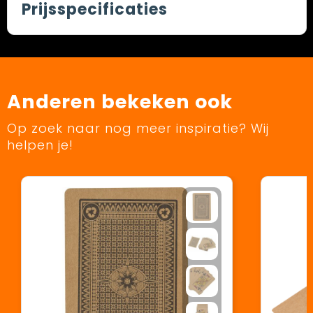
Prijsspecificaties
Anderen bekeken ook
Op zoek naar nog meer inspiratie? Wij
helpen je!