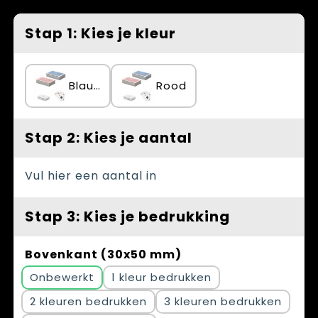
Spellen voor binnen en buiten
Vesten
Stap 1: Kies je kleur
Themapakketten
Bedrijfskleding
Veiligheid, Auto en Fiets
Blauw
Rood
Waterflesjes
Stap 2: Kies je aantal
Vul hier een aantal in
Stap 3: Kies je bedrukking
Bovenkant (30x50 mm)
Onbewerkt
1
2
3