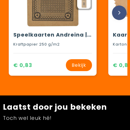
Speelkaarten Andreina | Gerecycled | 54 kaarten
Kaart
Kraftpapier 250 g/m2
Karton
€ 0,83
€ 0,8
Bekijk
Laatst door jou bekeken
Toch wel leuk hé!