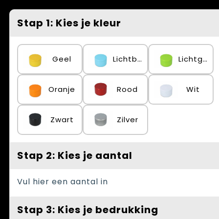
Spellen voor binnen en buiten
Vesten
Stap 1: Kies je kleur
Themapakketten
Bedrijfskleding
Veiligheid, Auto en Fiets
Geel
Lichtblauw
Lichtgroen
Waterflesjes
Oranje
Rood
Wit
Zwart
Zilver
Stap 2: Kies je aantal
Vul hier een aantal in
Stap 3: Kies je bedrukking