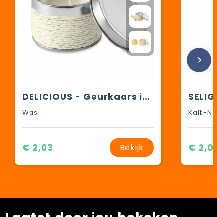
DELICIOUS - Geurkaars in blikje
Was
Kalk-Na
€ 2,03
€ 2,0
Bekijk