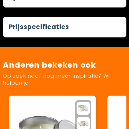
Prijsspecificaties
Anderen bekeken ook
Op zoek naar nog meer inspiratie? Wij
helpen je!