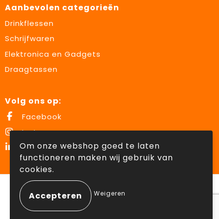
Aanbevolen categorieën
Drinkflessen
Schrijfwaren
Elektronica en Gadgets
Draagtassen
Volg ons op:
Facebook
Instagram
Om onze webshop goed te laten
LinkedIn
functioneren maken wij gebruik van
cookies.
© Copyright Lowette Gifts 2026
Weigeren