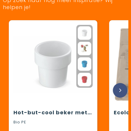
Op zoek naar nog meer inspiratie? Wij
helpen je!
Hot-but-cool beker met aardbeien zaadjes
Bio PE