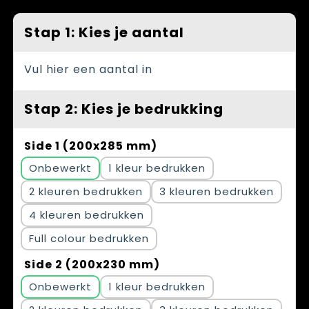
Spellen voor binnen en buiten
Vesten
Stap 1: Kies je aantal
Themapakketten
Bedrijfskleding
Veiligheid, Auto en Fiets
Vul hier een aantal in
Waterflesjes
Stap 2: Kies je bedrukking
Side 1 (200x285 mm)
Onbewerkt
1
2
3
4
Full colour
Side 2 (200x230 mm)
Onbewerkt
1