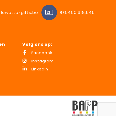
lowette-gifts.be
BE0450.618.646
ën
Volg ons op:
Facebook
Instagram
LinkedIn