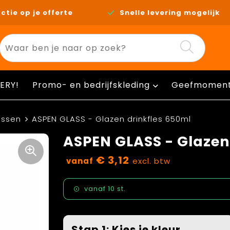
ctie op je offerte
Snelle levering mogelijk
ERY!
Promo- en bedrijfskleding
Geefmomen
essen
ASPEN GLASS - Glazen drinkfles 650ml
ASPEN GLASS - Glazen
€ 3,12
vanaf
excl. btw
vanaf
10 st.
Stap 1: Kies je kleur