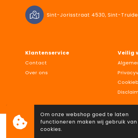
Sint-Jorisstraat 4530, Sint-Truide
Klantenservice
Veilig
Contact
Algeme
Over ons
Privacyv
Cookieb
Disclai
Om onze webshop goed te laten
functioneren maken wij gebruik van
cookies.
© Copyright Lowette Gifts 2026