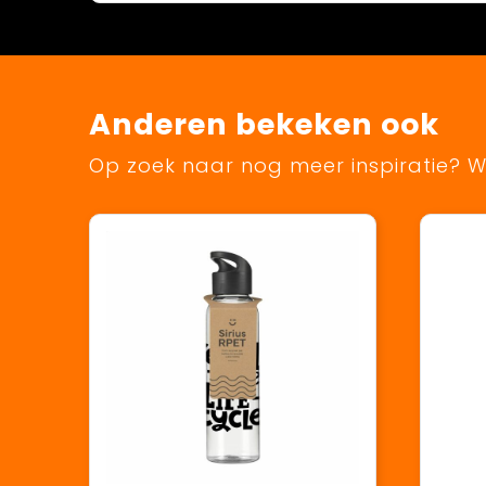
Anderen bekeken ook
Op zoek naar nog meer inspiratie? Wi