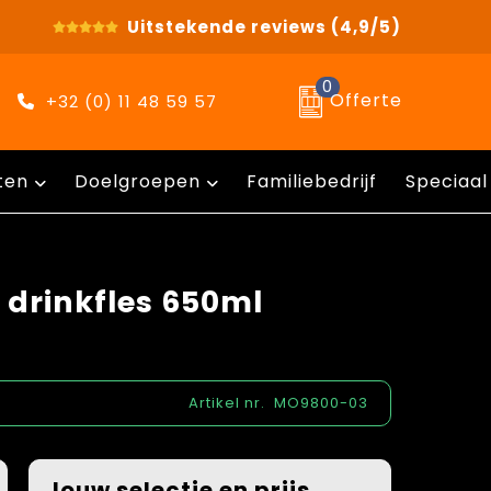
Uitstekende reviews
(4,9/5)
0
Offerte
+32 (0) 11 48 59 57
ten
Doelgroepen
Familiebedrijf
Speciaal
 drinkfles 650ml
Artikel nr.
MO9800-03
Jouw selectie en prijs