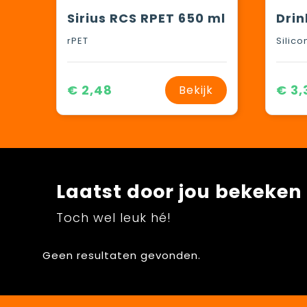
Sirius RCS RPET 650 ml
rPET
Silic
€ 2,48
€ 3,
Bekijk
Laatst door jou bekeken
Toch wel leuk hé!
Geen resultaten gevonden.