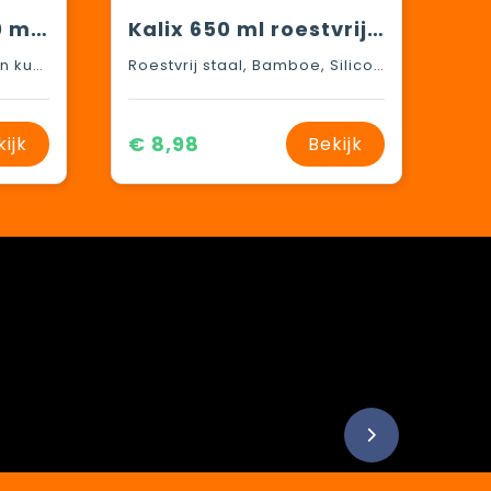
Tidan fles van 600 ml in borosilicaatglas met siliconen grip
Kalix 650 ml roestvrijstalen drinkfles
Borosilicaatglas, Siliconen kunststof
Roestvrij staal, Bamboe, Siliconen kunststof
€ 8,98
kijk
Bekijk