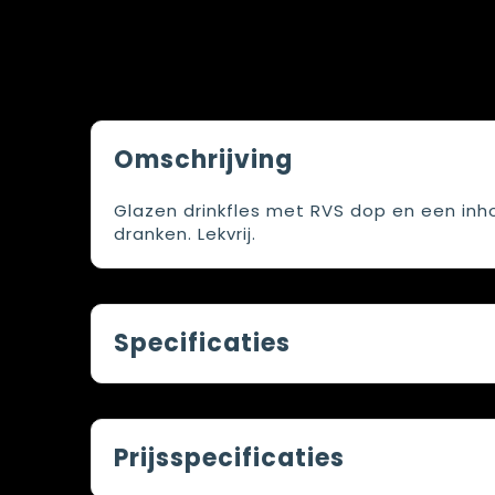
Omschrijving
Glazen drinkfles met RVS dop en een inh
dranken. Lekvrij.
Specificaties
Prijsspecificaties