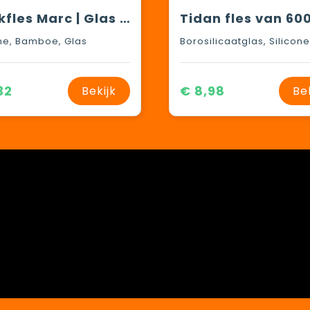
Drinkfles Marc | Glas | 500 ml
one, Bamboe, Glas
32
€ 8,98
Bekijk
Be