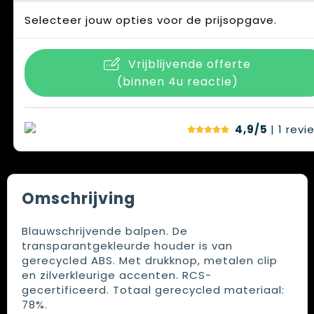
Selecteer jouw opties voor de prijsopgave.
Vrijblijvende offerte
(binnen 4u reactie)
4,9/5
| 1
revi
Omschrijving
Blauwschrijvende balpen. De
transparantgekleurde houder is van
gerecycled ABS. Met drukknop, metalen clip
en zilverkleurige accenten. RCS-
gecertificeerd. Totaal gerecycled materiaal:
78%.