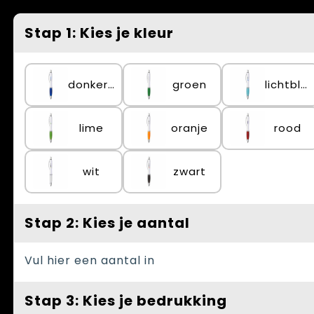
Spellen voor binnen en buiten
Vesten
Stap 1: Kies je kleur
Themapakketten
Bedrijfskleding
Veiligheid, Auto en Fiets
donkerblauw
groen
lichtblauw
Waterflesjes
lime
oranje
rood
wit
zwart
Stap 2: Kies je aantal
Vul hier een aantal in
Stap 3: Kies je bedrukking