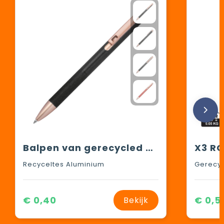
Balpen van gerecycled aluminium
Recyceltes Aluminium
Gerecyc
€ 0,40
€ 0,5
Bekijk