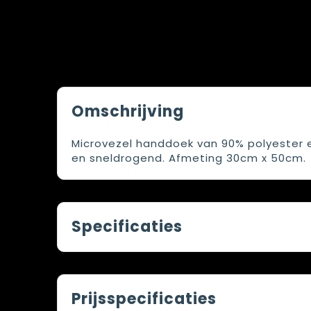
Omschrijving
Microvezel handdoek van 90% polyester 
en sneldrogend. Afmeting 30cm x 50cm.
Specificaties
Prijsspecificaties