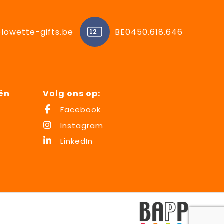
lowette-gifts.be
BE0450.618.646
ën
Volg ons op:
Facebook
Instagram
LinkedIn