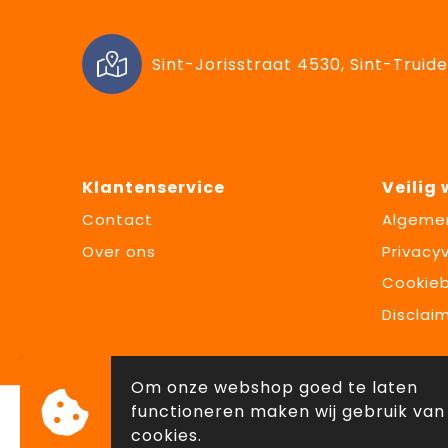
Sint-Jorisstraat 4530, Sint-Truide
Klantenservice
Veilig
Contact
Algeme
Over ons
Privacyv
Cookieb
Disclai
Om onze webshop goed te laten
functioneren maken wij gebruik van
cookies.
© Copyright Lowette Gifts 2026