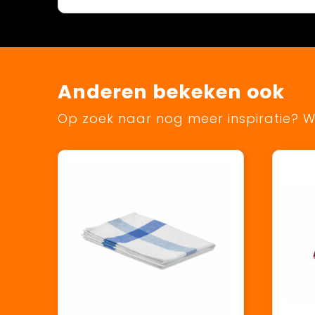
Anderen bekeken ook
Op zoek naar nog meer inspiratie? Wi