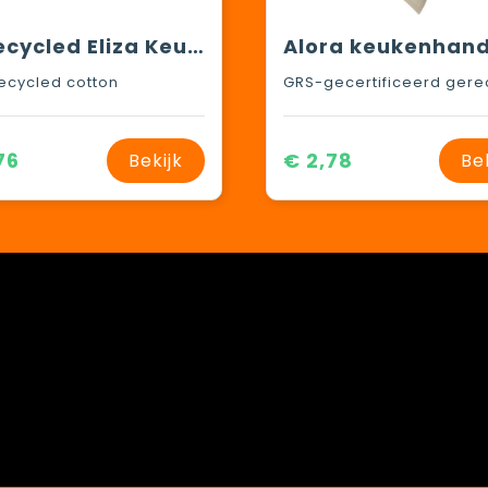
Gerecycled Eliza Keukendoekje
ecycled cotton
76
€ 2,78
Bekijk
Be