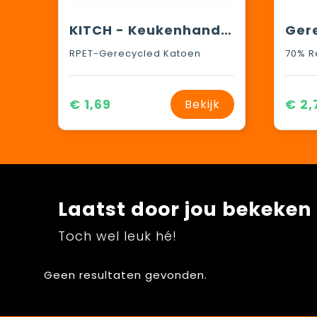
KITCH - Keukenhanddoek gerecycled
RPET-Gerecycled Katoen
70% R
€ 1,69
€ 2,
Bekijk
Laatst door jou bekeken
Toch wel leuk hé!
Geen resultaten gevonden.