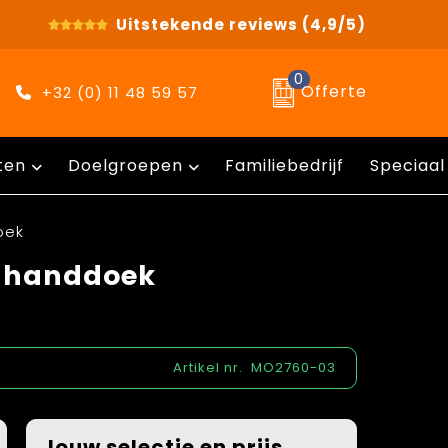
Uitstekende reviews
(4,9/5)
0
Offerte
+32 (0) 11 48 59 57
ten
Doelgroepen
Familiebedrijf
Speciaal
oek
l handdoek
Artikel nr.
MO2760-03
Jouw selectie en prijs