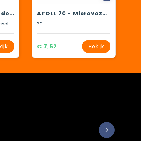
Alora keukenhanddoek van 200 g/m² gerecycled katoen
ATOLL 70 - Microvezel handdoek
GRS-gecertificeerd gerecycled katoen, 210 g/m2
PE
€ 7,52
kijk
Bekijk