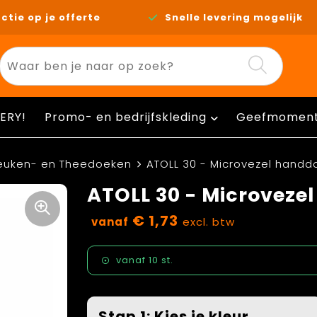
ctie op je offerte
Snelle levering mogelijk
ERY!
Promo- en bedrijfskleding
Geefmomen
euken- en Theedoeken
ATOLL 30 - Microvezel handd
ATOLL 30 - Microveze
€ 1,73
vanaf
excl. btw
vanaf
10 st.
Stap 1: Kies je kleur