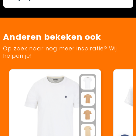
Anderen bekeken ook
Op zoek naar nog meer inspiratie? Wij
helpen je!