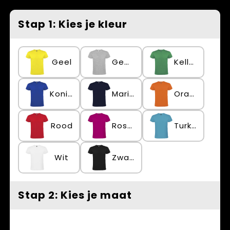
Spellen voor binnen en buiten
Vesten
Stap 1: Kies je kleur
Themapakketten
Bedrijfskleding
Veiligheid, Auto en Fiets
Geel
Gemêleerd grijs
Kellygroen
Waterflesjes
Koningsblauw
Marineblauw
Oranje
Rood
Rosette
Turkoois
Wit
Zwart
Stap 2: Kies je maat