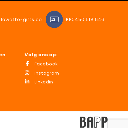
lowette-gifts.be
BE0450.618.646
ën
Volg ons op:
Facebook
Instagram
LinkedIn