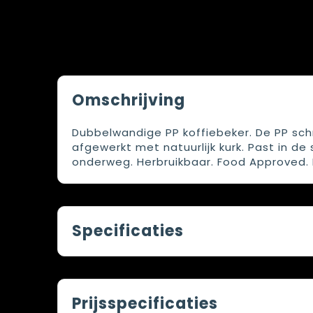
Omschrijving
Dubbelwandige PP koffiebeker. De PP schr
afgewerkt met natuurlijk kurk. Past in d
onderweg. Herbruikbaar. Food Approved. 
Specificaties
Prijsspecificaties