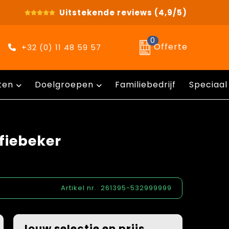
Uitstekende reviews
(4,9/5)
0
Offerte
+32 (0) 11 48 59 57
ten
Doelgroepen
Familiebedrijf
Speciaal
fiebeker
Artikel nr.
261395-532999999
Jouw selectie en prijs