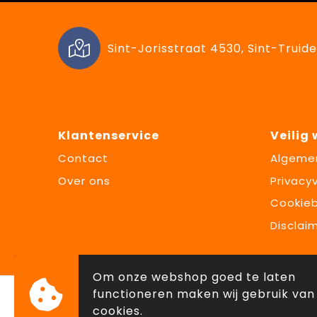
Sint-Jorisstraat 4530, Sint-Truide
Klantenservice
Veilig
Contact
Algeme
Over ons
Privacyv
Cookieb
Disclai
Om onze webshop goed te laten
functioneren maken wij gebruik van
cookies.
© Copyright Lowette Gifts 2026