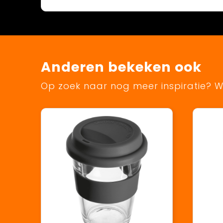
Anderen bekeken ook
Op zoek naar nog meer inspiratie? Wi