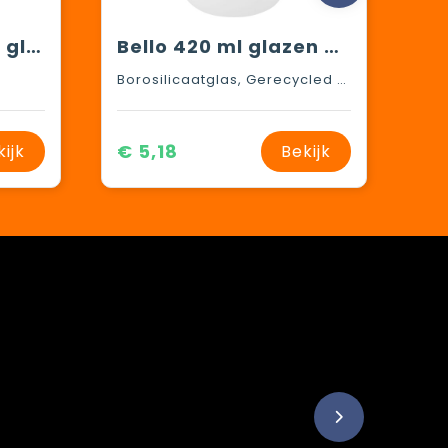
Lidan borosilicaat glazen beker van 360 ml met kurken grip en siliconen deksel
Bello 420 ml glazen beker met buitenwand van gerecycled plastic
Borosilicaatglas, Gerecycled kunststof, AS-kunststof
€ 5,18
kijk
Bekijk