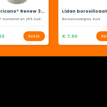
Americano®­­ Renew 350 ml geïsoleerde beker
75% PP-kunststof en 25% Suikerriet-bioplastic
Borosilicaatglas, Kurk
02
€ 7,50
Bekijk
Be