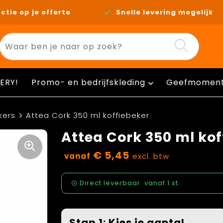
ctie op je offerte
Snelle levering mogelijk
ERY!
Promo- en bedrijfskleding
Geefmomen
kers
Attea Cork 350 ml koffiebeker
Attea Cork 350 ml kof
€ 5,45
vanaf
excl. btw
Direct leverbaar
vanaf
1 st.
Stap 1: Kies je aantal