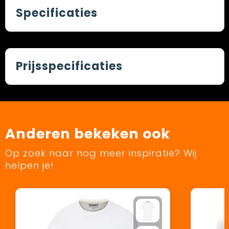
Specificaties
Prijsspecificaties
Anderen bekeken ook
Op zoek naar nog meer inspiratie? Wij
helpen je!