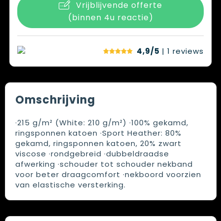
Vrijblijvende offerte
(binnen 4u reactie)
4,9/5
| 1
reviews
Omschrijving
·215 g/m² (White: 210 g/m²) ·100% gekamd,
ringsponnen katoen ·Sport Heather: 80%
gekamd, ringsponnen katoen, 20% zwart
viscose ·rondgebreid ·dubbeldraadse
afwerking ·schouder tot schouder nekband
voor beter draagcomfort ·nekboord voorzien
van elastische versterking.