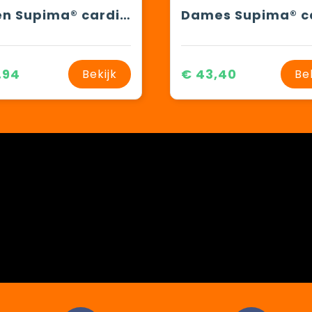
Heren Supima® cardigan
,94
€ 43,40
Bekijk
Be