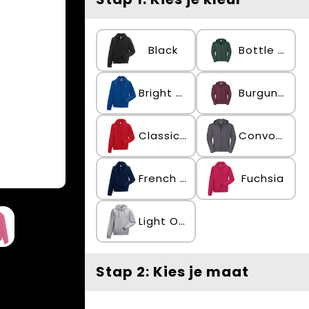
Black
Bottle Green
Bright Royal
Burgundy
Classic Red
Convoy Grey
French Navy
Fuchsia
Light Oxford
Stap 2: Kies je maat