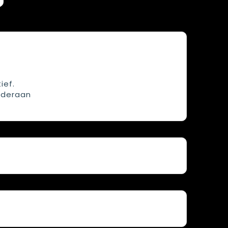
ief.
nderaan