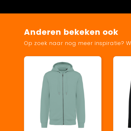
Anderen bekeken ook
Op zoek naar nog meer inspiratie? Wi