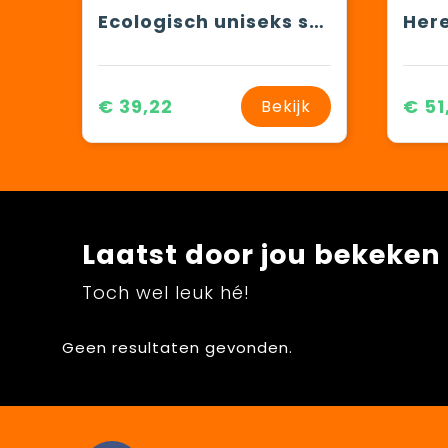
Ecologisch uniseks sweatvest met capuchon
€ 39,22
€ 51
Bekijk
Laatst door jou bekeken
Toch wel leuk hé!
Geen resultaten gevonden.