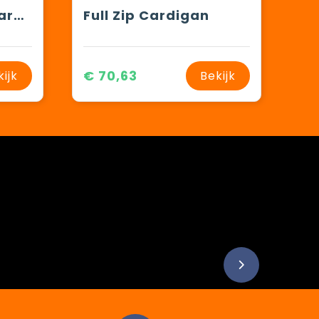
Dames Supima® cardigan
Full Zip Cardigan
€ 70,63
kijk
Bekijk