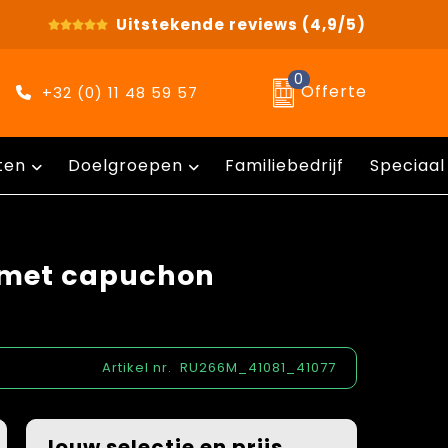
Uitstekende reviews
(4,9/5)
0
Offerte
+32 (0) 11 48 59 57
ten
Doelgroepen
Familiebedrijf
Speciaal
 met capuchon
Artikel nr.
RU266M_41081_41077
Jouw selectie en prijs