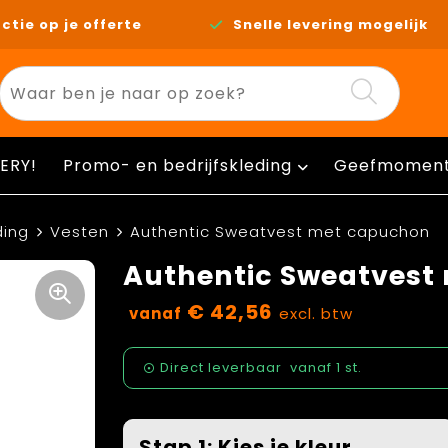
ctie op je offerte
Snelle levering mogelijk
ERY!
Promo- en bedrijfskleding
Geefmomen
ding
Vesten
Authentic Sweatvest met capuchon
Authentic Sweatvest
€ 42,56
vanaf
excl. btw
Direct leverbaar
vanaf
1 st.
Stap 1: Kies je kleur